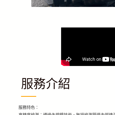
服務介紹
服務特色：
高精度檢測：通過內視鏡技術，無損檢測管道內部情