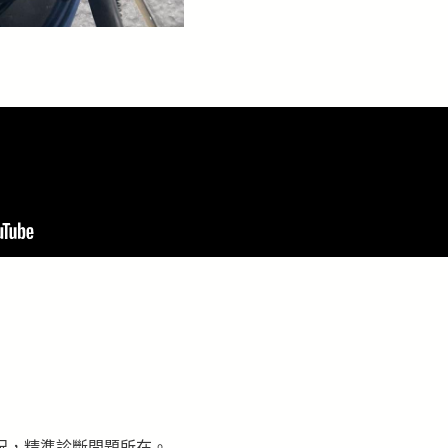
況，精準診斷問題所在。