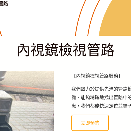
管路
內視鏡檢視管路
【內視鏡檢視管路服務】
我們致力於提供先進的管路
備，能夠精確地找出管路中
患，我們都能快速定位並給
立即預約