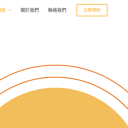
立即預約
項目
關於我們
聯絡我們